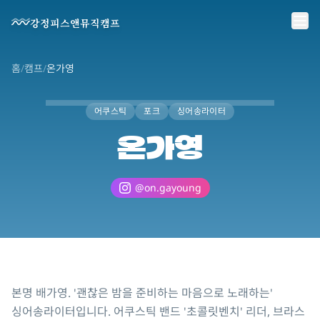
메인 콘텐츠로 바로가기
강정피스앤뮤직캠프
홈
/
캠프
/
온가영
어쿠스틱
포크
싱어송라이터
온가영
@
on.gayoung
본명 배가영. '괜찮은 밤을 준비하는 마음으로 노래하는' 
싱어송라이터입니다. 어쿠스틱 밴드 '초콜릿벤치' 리더, 브라스 