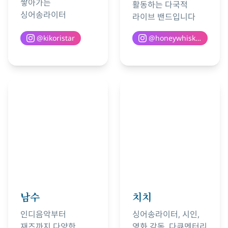
쌓아가는
활동하는 다국적
싱어송라이터
라이브 밴드입니다
@
kikoristar
@
honeywhiskeysuwon
남수
치치
인디음악부터
싱어송라이터, 시인,
재즈까지 다양한
영화 감독, 다큐멘터리