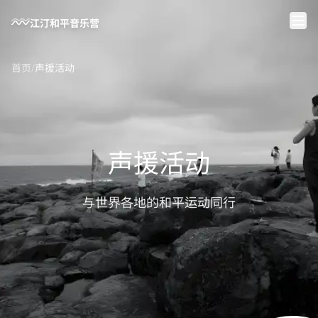
跳到主要内容
江汀和平音乐营
首页
/
声援活动
声援活动
与世界各地的和平运动同行