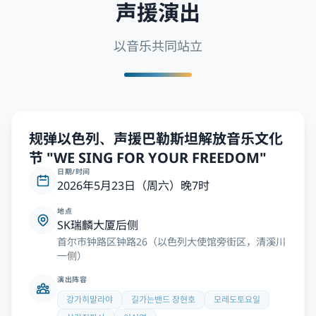
声援演出
以音乐共同站立
规弹以色列、声援巴勒斯坦解放音乐文化
节 "WE SING FOR YOUR FREEDOM"
日期/时间
2026年5月23日（周六）晚7时
地点
SK瑞麟大厦后侧
首尔市钟路区钟路26（以色列大使馆旁街区，清溪川
一侧）
演出阵容
강가히말라야
길가는밴드 장현호
모레도토요일