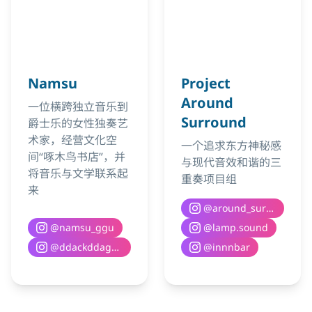
Namsu
Project
Around
一位横跨独立音乐到
Surround
爵士乐的女性独奏艺
术家，经营文化空
一个追求东方神秘感
间“啄木鸟书店”，并
与现代音效和谐的三
将音乐与文学联系起
重奏项目组
来
@
around_surround
@
namsu_ggu
@
lamp.sound
@
ddackddaguri__books
@
innnbar