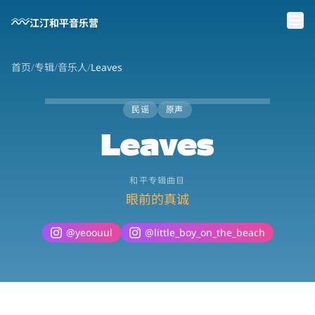
跳到主要内容
江汀和平音乐营
首页
/
专辑
/
音乐人
/
Leaves
民谣
原声
Leaves
和平专辑曲目
眼前的真诚
@
yeoouul
@
little_boy_on_the_beach