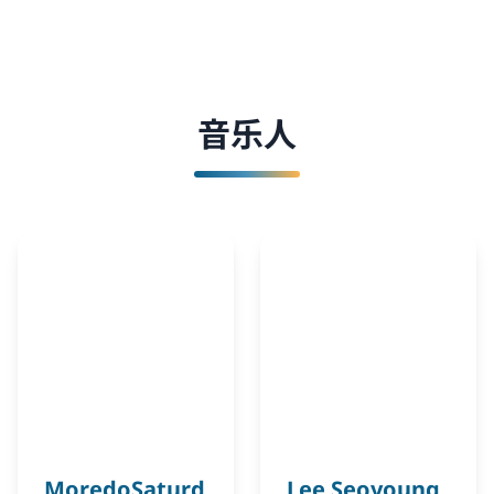
音乐人
MoredoSaturd
Lee Seoyoung