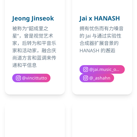
Jeong Jinseok
Jai x HANASH
被称为“韶成里之
拥有忧伤而有力嗓音
星”，曾是视觉艺术
的 Jai 与通过实验性
家，后转为和平音乐
合成器扩展音景的
家和活动家，融合庆
HANASH 的邂逅
尚道方言和蓝调来传
递和平信息
@
jai.music_official
@
vincittutto
@
_ashahn