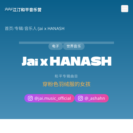
跳到主要内容
江汀和平音乐营
首页
/
专辑
/
音乐人
/
Jai x HANASH
电子
世界音乐
Jai x HANASH
和平专辑曲目
穿粉色羽绒服的女孩
@
jai.music_official
@
_ashahn