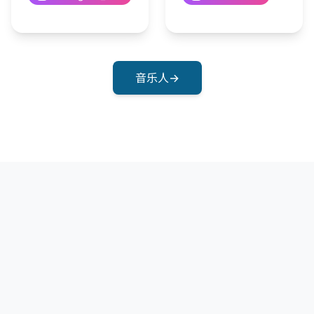
音乐人
→
江汀和平音乐营
我们为和平发声
始于济州江汀村的和平音乐计划。江汀和平音乐营汇聚音乐人共同
歌唱与连带，祈愿世界冲突地区的和平。