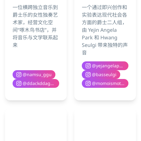
一位横跨独立音乐到
一个通过即兴创作和
爵士乐的女性独奏艺
实验表达现代社会各
术家，经营文化空
方面的爵士二人组，
间“啄木鸟书店”，并
由 Yejin Angela
将音乐与文学联系起
Park 和 Hwang
来
Seulgi 带来独特的声
音
@
yejangelapark
@
namsu_ggu
@
basseulgi
@
ddackddaguri__books
@
momoismothermother