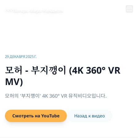
Перейти к основному содержанию
Лагерь Мира Канджон
Главная
/
Видео | Музыкальный лагерь мира в Канджоне
/
모허 - 부지깽이 (4K 360° VR MV)
29 ДЕКАБРЯ 2025 Г.
모허 - 부지깽이 (4K 360° VR
MV)
모허의 '부지깽이' 4K 360° VR 뮤직비디오입니다.
Смотреть на YouTube
Назад к видео