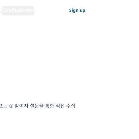
Выбрать язык
а
Сообщество
Log in
Sign up
Русский
는 ① 참여자 설문을 통한 직접 수집