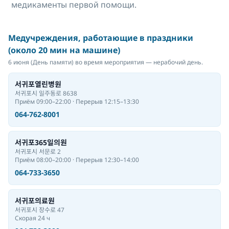
медикаменты первой помощи.
Медучреждения, работающие в праздники
(около 20 мин на машине)
6 июня (День памяти) во время мероприятия — нерабочий день.
서귀포열린병원
서귀포시 일주동로 8638
Приём 09:00–22:00 · Перерыв 12:15–13:30
064-762-8001
서귀포365일의원
서귀포시 서문로 2
Приём 08:00–20:00 · Перерыв 12:30–14:00
064-733-3650
서귀포의료원
서귀포시 장수로 47
Скорая 24 ч