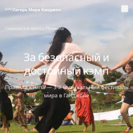
Перейти к основному содержанию
Лагерь Мира Канджон
Главная
/
3-й лагерь
/
Правила
За безопасный и
достойный кэмп
Правила кэмпа — 3-й музыкальный фестиваль
мира в Ганджоне