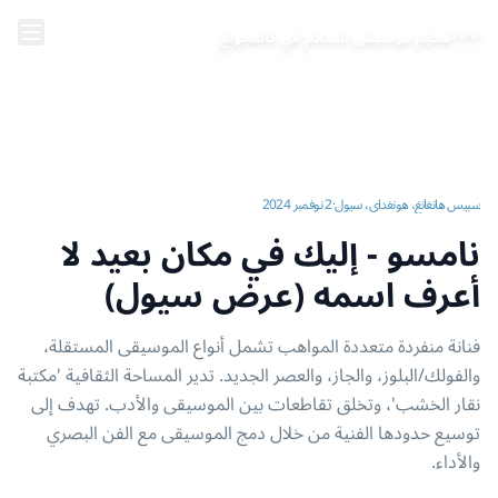
خطَّ إلى المحتوى الرئيسي
مخيّم موسيقى السلام في كانغجونغ
الرئيسية
\
الفيديوهات | مخيّم موسيقى السلام في كانغجونغ
\
نامسو - إليك في مكان بعيد لا أعرف اسمه (عرض سيول)
سبيس هانغانغ، هونغداي، سيول
·
2 نوفمبر 2024
نامسو - إليك في مكان بعيد لا
أعرف اسمه (عرض سيول)
فنانة منفردة متعددة المواهب تشمل أنواع الموسيقى المستقلة،
والفولك/البلوز، والجاز، والعصر الجديد. تدير المساحة الثقافية 'مكتبة
نقار الخشب'، وتخلق تقاطعات بين الموسيقى والأدب. تهدف إلى
توسيع حدودها الفنية من خلال دمج الموسيقى مع الفن البصري
والأداء.