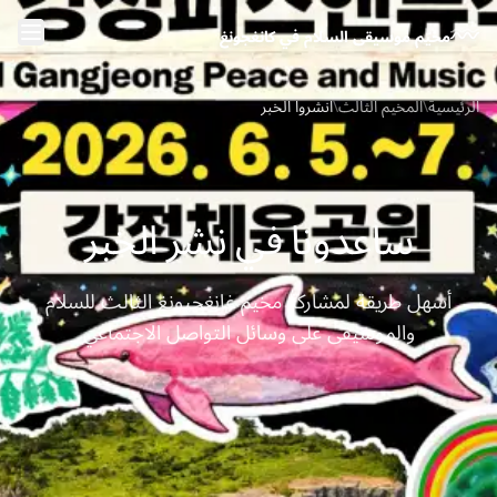
خطَّ إلى المحتوى الرئيسي
مخيّم موسيقى السلام في كانغجونغ
الرئيسية
\
المخيم الثالث
\
انشروا الخبر
ساعدونا في نشر الخبر
أسهل طريقة لمشاركة مخيم غانغجيونغ الثالث للسلام
والموسيقى على وسائل التواصل الاجتماعي