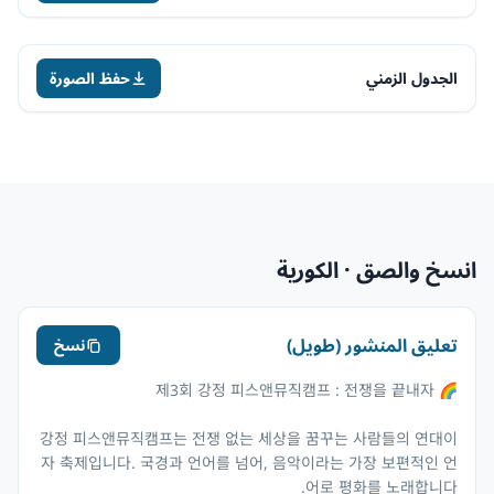
الجدول الزمني
حفظ الصورة
انسخ والصق · الكورية
تعليق المنشور (طويل)
نسخ
강정 피스앤뮤직캠프는 전쟁 없는 세상을 꿈꾸는 사람들의 연대이
자 축제입니다. 국경과 언어를 넘어, 음악이라는 가장 보편적인 언