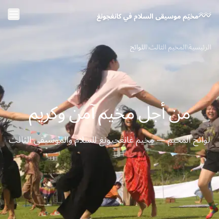
خطَّ إلى المحتوى الرئيسي
مخيّم موسيقى السلام في كانغجونغ
الرئيسية
\
المخيم الثالث
\
اللوائح
من أجل مخيم آمن وكريم
لوائح المخيم — مخيم غانغجيونغ للسلام والموسيقى الثالث