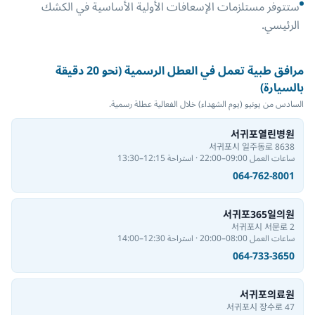
ستتوفر مستلزمات الإسعافات الأولية الأساسية في الكشك
الرئيسي.
مرافق طبية تعمل في العطل الرسمية (نحو 20 دقيقة
بالسيارة)
السادس من يونيو (يوم الشهداء) خلال الفعالية عطلة رسمية.
서귀포열린병원
서귀포시 일주동로 8638
ساعات العمل 09:00–22:00 · استراحة 12:15–13:30
064-762-8001
서귀포365일의원
서귀포시 서문로 2
ساعات العمل 08:00–20:00 · استراحة 12:30–14:00
064-733-3650
서귀포의료원
서귀포시 장수로 47