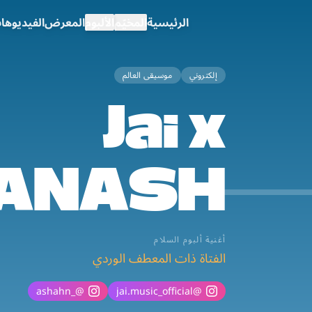
الرئيسية
المخيّم
الألبوم
المعرض
الفيديوها
إلكتروني
موسيقى العالم
Jai x
ANASH
أغنية ألبوم السلام
الفتاة ذات المعطف الوردي
_ashahn
@
jai.music_official
@