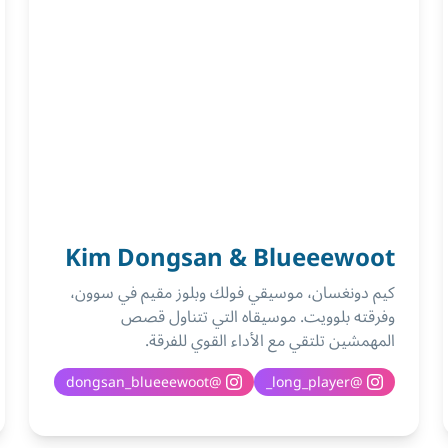
Kim Dongsan & Blueeewoot
كيم دونغسان، موسيقي فولك وبلوز مقيم في سوون،
وفرقته بلوويت. موسيقاه التي تتناول قصص
المهمشين تلتقي مع الأداء القوي للفرقة.
dongsan_blueeewoot
@
long_player_
@