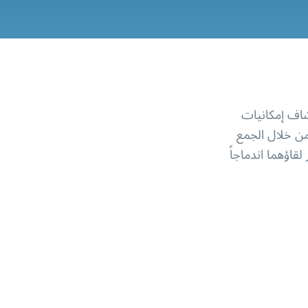
تعاون يلتقي فيه صوت جاي الدافئ مع موسيقى هاناش الإلكترونية المبتكرة لاستكشاف إمكانيات 
جديدة. تعبر جاي عن القصص اليومية بصوت حزين ولكن قوي، بينما يختبر هاناش من خلال الجمع 
بين الآلات والأنواع الموسيقية من جميع أنحاء العالم مع الموسيقى الإلكترونية. يظهر لقاؤهما اندماجاً 