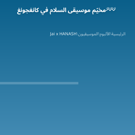
خطَّ إلى المحتوى الرئيسي
مخيّم موسيقى السلام في كانغجونغ
الرئيسية
\
الألبوم
\
الموسيقيون
\
Jai x HANASH