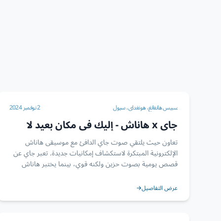
سبيس هانغانغ، هونغداي، سيول
2 نوفمبر 2024
جاي x هاناش - إليك في مكان بعيد لا
أعرف اسمه (عرض سيول)
تعاون حيث يلتقي صوت جاي الدافئ مع موسيقى هاناش
الإلكترونية المبتكرة لاستكشاف إمكانيات جديدة. تعبر جاي عن
قصص يومية بصوت حزين ولكنه قوي، بينما يختبر هاناش
دمج آلات وأنواع موسيقية من جميع أنحاء العالم مع الموسيقى
الإلكترونية. يظهر لقاؤهما اندماجاً متناغماً بين التقليد والحداثة.
عرض التفاصيل
→