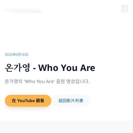
跳到主要內容
江汀和平音樂營
首頁
/
影片 | 江汀和平音樂營
/
온가영 - Who You Are
2023年5月16日
온가영 - Who You Are
온가영의 'Who You Are' 음원 영상입니다.
在 YouTube 觀看
返回影片列表