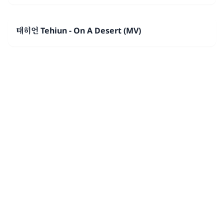
태히언 Tehiun - On A Desert (MV)