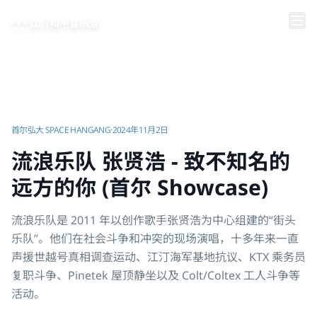
跳到主要内容
江汀和平音乐营
首页
/
视频 | 江汀和平音乐营
/
流浪乐队 张贤浩 - 致不知名的远方的你 (首尔 Showcase)
首尔弘大 SPACE HANGANG
·
2024年11月2日
流浪乐队 张贤浩 - 致不知名的
远方的你 (首尔 Showcase)
流浪乐队是 2011 年以创作歌手张贤浩为中心组建的“街头
乐队”。他们在社会斗争和冲突的现场演唱，十多年来一直
声援世越号真相调查运动、江汀海军基地抗议、KTX 乘务员
复职斗争、Pinetek 屋顶静坐以及 Colt/Coltex 工人斗争等
活动。