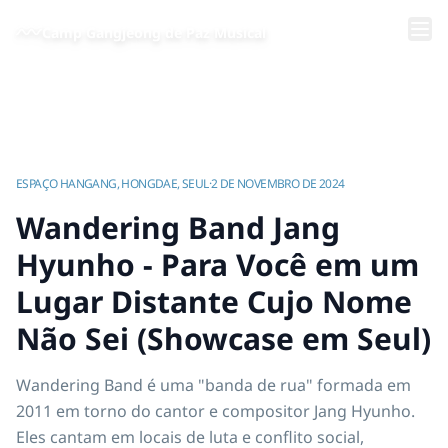
Pular para o conteúdo principal
Camp Gangjeong de Paz Musical
Início
/
Vídeos | Acampamento de Música pela Paz de Gangjeong
/
Wandering Band Jang Hyunho - Para Você em um Lugar Distante Cujo Nome Não Sei (Showcase em Seul)
ESPAÇO HANGANG, HONGDAE, SEUL
·
2 DE NOVEMBRO DE 2024
Wandering Band Jang
Hyunho - Para Você em um
Lugar Distante Cujo Nome
Não Sei (Showcase em Seul)
Wandering Band é uma "banda de rua" formada em
2011 em torno do cantor e compositor Jang Hyunho.
Eles cantam em locais de luta e conflito social,