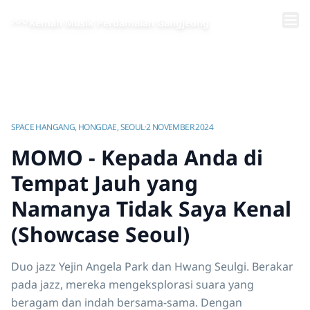
Lewati ke konten utama
Kemah Musik Perdamaian Gangjeong
Beranda
/
Video | Kemah Musik Perdamaian Gangjeong
/
MOMO - Kepada Anda di Tempat Jauh yang Namanya Tidak Saya Kenal (Showcase Seoul)
SPACE HANGANG, HONGDAE, SEOUL
·
2 NOVEMBER 2024
MOMO - Kepada Anda di
Tempat Jauh yang
Namanya Tidak Saya Kenal
(Showcase Seoul)
Duo jazz Yejin Angela Park dan Hwang Seulgi. Berakar
pada jazz, mereka mengeksplorasi suara yang
beragam dan indah bersama-sama. Dengan