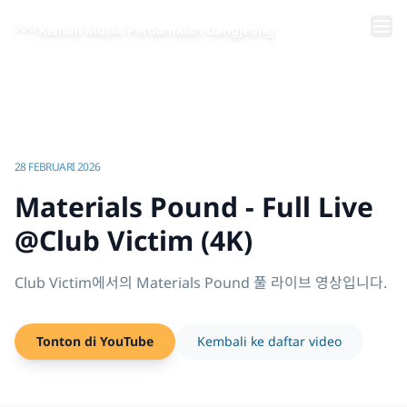
Lewati ke konten utama
Kemah Musik Perdamaian Gangjeong
Beranda
/
Video | Kemah Musik Perdamaian Gangjeong
/
Materials Pound - Full Live @Club Victim (4K)
28 FEBRUARI 2026
Materials Pound - Full Live
@Club Victim (4K)
Club Victim에서의 Materials Pound 풀 라이브 영상입니다.
Tonton di YouTube
Kembali ke daftar video