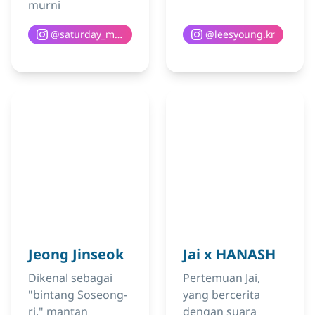
murni
@
saturday_moredo
@
leesyoung.kr
Jeong Jinseok
Jai x HANASH
Dikenal sebagai
Pertemuan Jai,
"bintang Soseong-
yang bercerita
ri," mantan
dengan suara