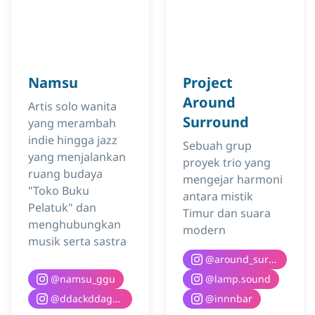
Namsu
Project
Around
Artis solo wanita
Surround
yang merambah
indie hingga jazz
Sebuah grup
yang menjalankan
proyek trio yang
ruang budaya
mengejar harmoni
"Toko Buku
antara mistik
Pelatuk" dan
Timur dan suara
menghubungkan
modern
musik serta sastra
@
around_surround
@
namsu_ggu
@
lamp.sound
@
ddackddaguri__books
@
innnbar