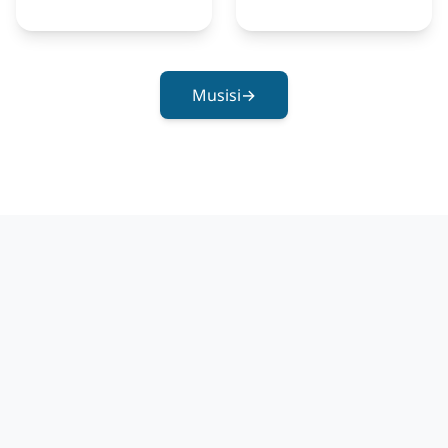
Musisi
→
Kemah Musik Perdamaian Gangjeong
Suara kami untuk perdamaian
Proyek musik untuk perdamaian yang dimulai dari Desa
Gangjeong, Jeju. Gangjeong Peace Music Camp adalah
tempat para musisi bernyanyi bersama dan bersolidaritas,
mengharapkan perdamaian di wilayah konflik di seluruh
dunia.