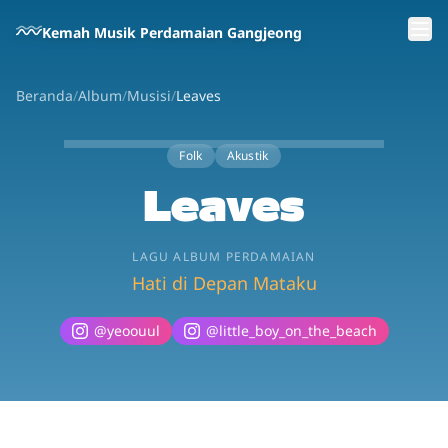
Lewati ke konten utama
Kemah Musik Perdamaian Gangjeong
Beranda
/
Album
/
Musisi
/
Leaves
Folk
Akustik
Leaves
LAGU ALBUM PERDAMAIAN
Hati di Depan Mataku
@
yeoouul
@
little_boy_on_the_beach