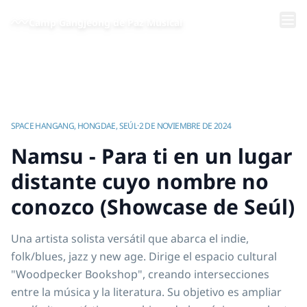
Saltar al contenido principal
Camp Gangjeong de Paz Musical
Inicio
/
Videos | Campamento de Música por la Paz de Gangjeong
/
Namsu - Para ti en un lugar distante cuyo nombre no conozco (Showcase de Seúl)
SPACE HANGANG, HONGDAE, SEÚL
·
2 DE NOVIEMBRE DE 2024
Namsu - Para ti en un lugar
distante cuyo nombre no
conozco (Showcase de Seúl)
Una artista solista versátil que abarca el indie,
folk/blues, jazz y new age. Dirige el espacio cultural
"Woodpecker Bookshop", creando intersecciones
entre la música y la literatura. Su objetivo es ampliar