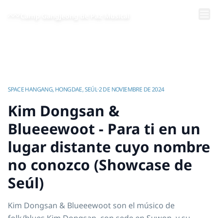
Saltar al contenido principal
Camp Gangjeong de Paz Musical
Inicio
/
Videos | Campamento de Música por la Paz de Gangjeong
/
Kim Dongsan & Blueeewoot - Para ti en un lugar distante cuyo nombre no conozco (Showcase de Seúl)
SPACE HANGANG, HONGDAE, SEÚL
·
2 DE NOVIEMBRE DE 2024
Kim Dongsan &
Blueeewoot - Para ti en un
lugar distante cuyo nombre
no conozco (Showcase de
Seúl)
Kim Dongsan & Blueeewoot son el músico de