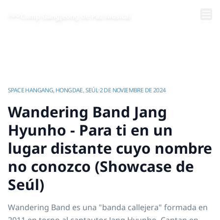
Saltar al contenido principal
Camp Gangjeong de Paz Musical
Inicio
/
Videos | Campamento de Música por la Paz de Gangjeong
/
Wandering Band Jang Hyunho - Para ti en un lugar distante cuyo nombre no conozco (Showcase de Seúl)
SPACE HANGANG, HONGDAE, SEÚL
·
2 DE NOVIEMBRE DE 2024
Wandering Band Jang
Hyunho - Para ti en un
lugar distante cuyo nombre
no conozco (Showcase de
Seúl)
Wandering Band es una "banda callejera" formada en