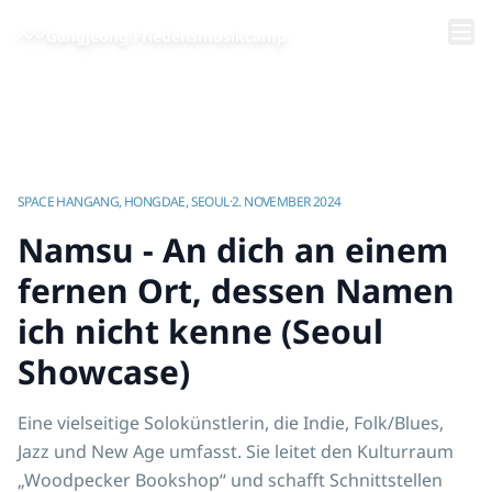
Zum Hauptinhalt springen
Gangjeong Friedensmusikcamp
Startseite
/
Videos | Gangjeong Friedensmusikcamp
/
Namsu - An dich an einem fernen Ort, dessen Namen ich nicht kenne (Seoul Showcase)
SPACE HANGANG, HONGDAE, SEOUL
·
2. NOVEMBER 2024
Namsu - An dich an einem
fernen Ort, dessen Namen
ich nicht kenne (Seoul
Showcase)
Eine vielseitige Solokünstlerin, die Indie, Folk/Blues,
Jazz und New Age umfasst. Sie leitet den Kulturraum
„Woodpecker Bookshop“ und schafft Schnittstellen