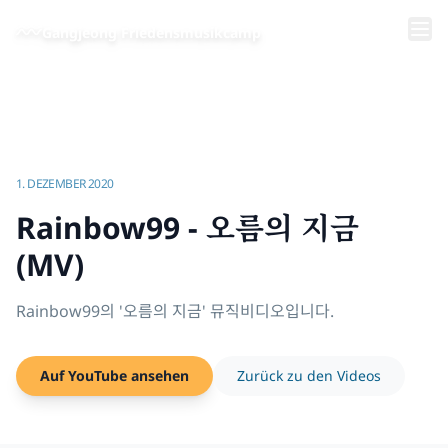
Zum Hauptinhalt springen
Gangjeong Friedensmusikcamp
Startseite
/
Videos | Gangjeong Friedensmusikcamp
/
Rainbow99 - 오름의 지금 (MV)
1. DEZEMBER 2020
Rainbow99 - 오름의 지금
(MV)
Rainbow99의 '오름의 지금' 뮤직비디오입니다.
Auf YouTube ansehen
Zurück zu den Videos