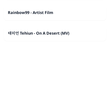
Rainbow99 - Artist Film
태히언 Tehiun - On A Desert (MV)