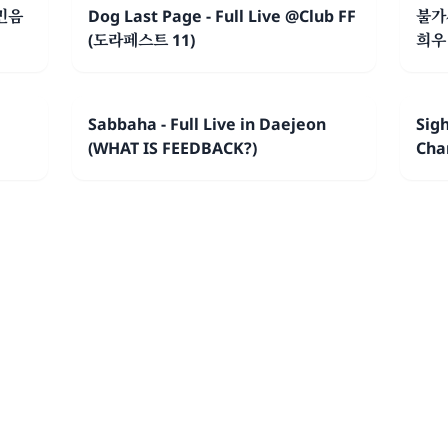
시민음
Dog Last Page - Full Live @Club FF
불가
(도라페스트 11)
희우
Sabbaha - Full Live in Daejeon
Sig
(WHAT IS FEEDBACK?)
Cha