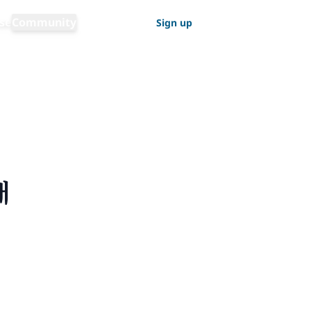
Sprache wechseln
se
Community
Log in
Sign up
Deutsch
대