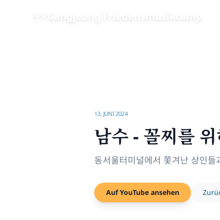
Zum Hauptinhalt springen
Gangjeong Friedensmusikcamp
Startseite
/
Videos | Gangjeong Friedensmusikcamp
/
13. JUNI 2024
남수 - 꼴찌를
동서울터미널에서 쫓겨난 상인들과 
Auf YouTube ansehen
Zurü