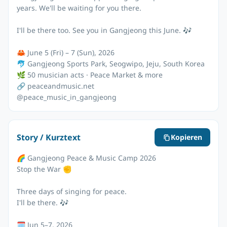
years. We'll be waiting for you there.
I'll be there too. See you in Gangjeong this June. 🎶
🦀 June 5 (Fri) – 7 (Sun), 2026
🐬 Gangjeong Sports Park, Seogwipo, Jeju, South Korea
🌿 50 musician acts · Peace Market & more
🔗 peaceandmusic.net
@peace_music_in_gangjeong
Story / Kurztext
Kopieren
🌈 Gangjeong Peace & Music Camp 2026
Stop the War ✊
Three days of singing for peace.
I'll be there. 🎶
🗓 Jun 5–7, 2026