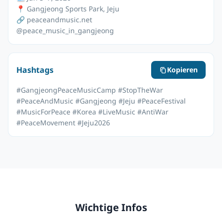
📍 Gangjeong Sports Park, Jeju
🔗 peaceandmusic.net
@peace_music_in_gangjeong
Hashtags
Kopieren
#GangjeongPeaceMusicCamp #StopTheWar
#PeaceAndMusic #Gangjeong #Jeju #PeaceFestival
#MusicForPeace #Korea #LiveMusic #AntiWar
#PeaceMovement #Jeju2026
Wichtige Infos