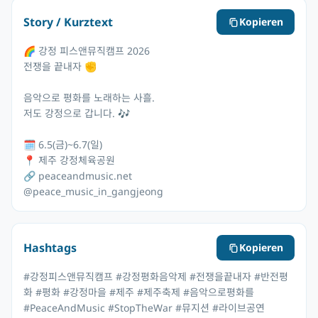
Story / Kurztext
Kopieren
🌈 강정 피스앤뮤직캠프 2026
전쟁을 끝내자 ✊
음악으로 평화를 노래하는 사흘.
저도 강정으로 갑니다. 🎶
🗓 6.5(금)~6.7(일)
📍 제주 강정체육공원
🔗 peaceandmusic.net
@peace_music_in_gangjeong
Hashtags
Kopieren
#강정피스앤뮤직캠프 #강정평화음악제 #전쟁을끝내자 #반전평
화 #평화 #강정마을 #제주 #제주축제 #음악으로평화를
#PeaceAndMusic #StopTheWar #뮤지션 #라이브공연