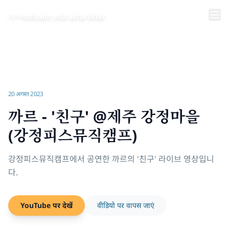
मुख्य सामग्री पर जाएँ
गंगजिओंग शांति संगीत शिविर
होम
/
वीडियो | गंगजिओंग शांति संगीत शिविर
/
까르 - '친구' @제주 강정마을 (강정피스뮤직캠프)
20 अगस्त 2023
까르 - '친구' @제주 강정마을
(강정피스뮤직캠프)
강정피스뮤직캠프에서 공연한 까르의 '친구' 라이브 영상입니
다.
YouTube पर देखें
वीडियो पर वापस जाएं