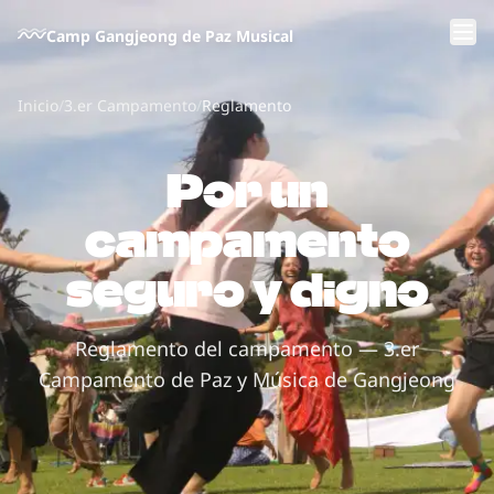
Saltar al contenido principal
Camp Gangjeong de Paz Musical
Inicio
/
3.er Campamento
/
Reglamento
Por un
campamento
seguro y digno
Reglamento del campamento — 3.er
Campamento de Paz y Música de Gangjeong